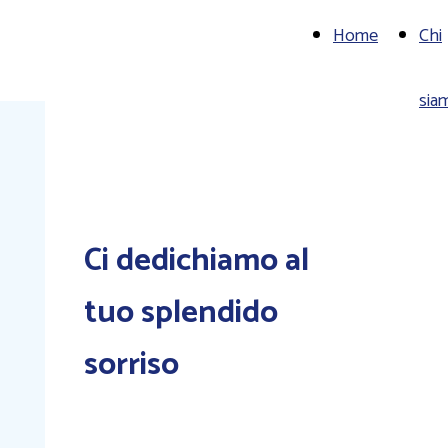
Home
Chi
sia
Ci dedichiamo al
tuo splendido
sorriso